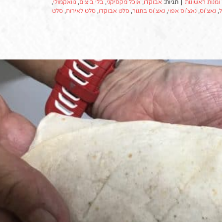
ומנות ראשונות
|
תגיות:
אבוקדו
,
אוכל מקסיקני
,
בלי ביצים
,
גוואקמולי
,
ל
,
נאצ'וס
,
נאצ'וס אפוי
,
נאצ'וס בתנור
,
סלט אבוקדו
,
סלט לאירוח
,
סלט