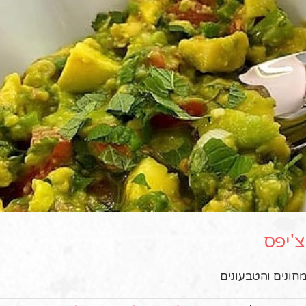
צ'יפס
חונים והטבעונים