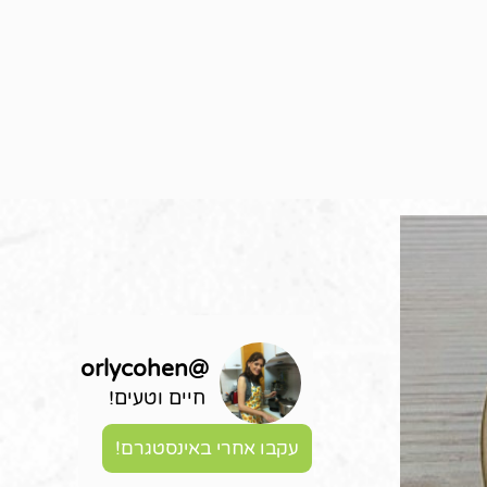
orlycohen
@
חיים וטעים!
עקבו אחרי באינסטגרם!