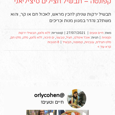
קפונטה – תבשיל חצילים סיציליאני
תבשיל ירקות שניתן להכין מראש, לאכול חם או קר, והוא
משתלב נהדר במגוון מנות וכריכים
מאת:
חיים וטעים
|
27/07/2021
|
קטגוריות:
ללא גלוטן
,
תבשילי ירקות
וקטניות
|
תגיות:
אוכל איטלקי
,
חציל
,
טבעוני
,
ים תיכוני
,
ללא גלוטן
,
סלט
,
סלט חם
,
סלט חצילים
,
עגבניות
,
קפונטה
,
תבשיל
|
8 תגובות
קרא עוד >
orlycohen
@
חיים וטעים!