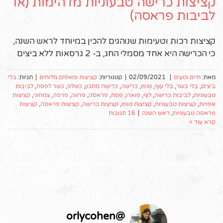
קציצות כרישה טבעוניות מדהימות (או
לביבות פראסה)
קציצות רכות וטעימות שנוהגים להכין במיוחד לראש השנה,
כי הכרישה היא אחד מסמלי החג, ב- 2 גרסאות ללא ביצים
מאת:
חיים וטעים
|
02/09/2021
|
קטגוריות:
קציצות ומאפים מלוחים
|
תגיות:
בלי
ביצים
,
בלי בשר
,
בלי עוף
,
טופו
,
כרישה
,
כרישה מתכון
,
כשלפ
,
כשר לפסח
,
לביבות
טבעוניות
,
לביבות כרישה
,
לוף
,
פוארו
,
פסח
,
פראסה
,
פרווה
,
פרסה
,
צמחוני
,
קציצות
אפויות
,
קציצות טבעוניות
,
קציצות טופו
,
קציצות כרישה
,
קציצות פראסה
,
קציצות
פראסה טבעוניות
,
ראש השנה
|
16 תגובות
קרא עוד >
orlycohen
@