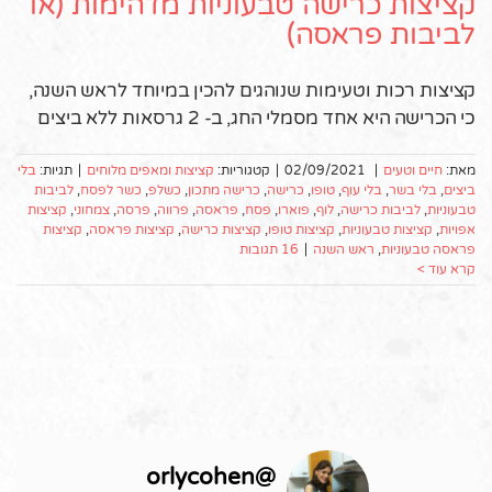
קציצות כרישה טבעוניות מדהימות (או
לביבות פראסה)
קציצות רכות וטעימות שנוהגים להכין במיוחד לראש השנה,
כי הכרישה היא אחד מסמלי החג, ב- 2 גרסאות ללא ביצים
מאת:
חיים וטעים
|
02/09/2021
|
קטגוריות:
קציצות ומאפים מלוחים
|
תגיות:
בלי
ביצים
,
בלי בשר
,
בלי עוף
,
טופו
,
כרישה
,
כרישה מתכון
,
כשלפ
,
כשר לפסח
,
לביבות
טבעוניות
,
לביבות כרישה
,
לוף
,
פוארו
,
פסח
,
פראסה
,
פרווה
,
פרסה
,
צמחוני
,
קציצות
אפויות
,
קציצות טבעוניות
,
קציצות טופו
,
קציצות כרישה
,
קציצות פראסה
,
קציצות
פראסה טבעוניות
,
ראש השנה
|
16 תגובות
קרא עוד >
orlycohen
@