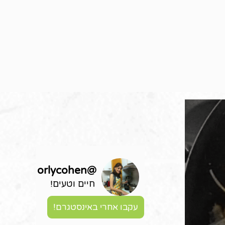
orlycohen
@
חיים וטעים!
עקבו אחרי באינסטגרם!
לל