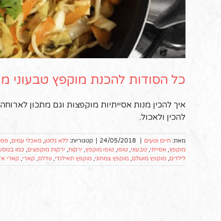
כל הסודות להכנת מוקפץ טבעוני מ
איך להכין מנות אסייתיות מוקפצות וגם מתכון לארוחה
להכין ולאכול.
מאת:
חיים וטעים
|
24/05/2018
|
קטגוריות:
ללא גלוטן
,
מאכלי עמים
,
פסט
מוקפץ
,
אסייתי
,
טבעוני
,
טופו
,
טופו מוקפץ
,
ירקות
,
ירקות מוקפצים
,
כמו במסע
לילדים
,
מוקפץ מושלם
,
מוקפץ צמחוני
,
מוקפץ תאילנדי
,
נודלס
,
קארי
,
קארי אד