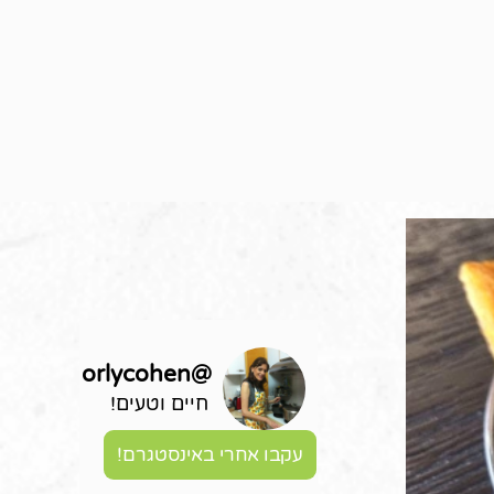
orlycohen
@
חיים וטעים!
עקבו אחרי באינסטגרם!