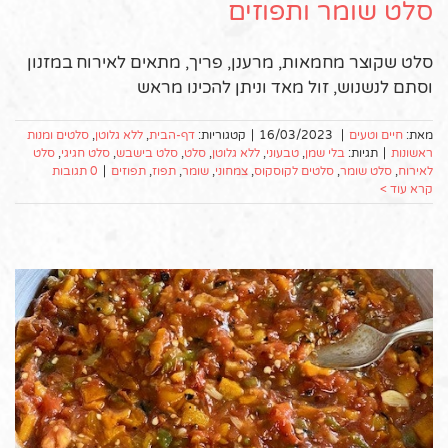
סלט שומר ותפוזים
סלט שקוצר מחמאות, מרענן, פריך, מתאים לאירוח במזנון
וסתם לנשנוש, זול מאד וניתן להכינו מראש
מאת:
חיים וטעים
|
16/03/2023
|
קטגוריות:
דף-הבית
,
ללא גלוטן
,
סלטים ומנות
ראשונות
|
תגיות:
בלי שמן
,
טבעוני
,
ללא גלוטן
,
סלט
,
סלט בישבש
,
סלט חגיגי
,
סלט
לאירוח
,
סלט שומר
,
סלטים לקוסקוס
,
צמחוני
,
שומר
,
תפוז
,
תפוזים
|
0 תגובות
קרא עוד >