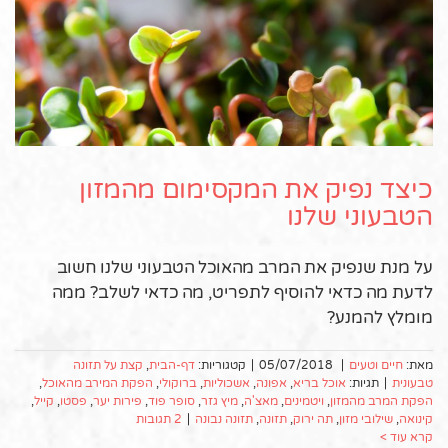
כיצד נפיק את המקסימום מהמזון
הטבעוני שלנו
על מנת שנפיק את המרב מהאוכל הטבעוני שלנו חשוב
לדעת מה כדאי להוסיף לתפריט, מה כדאי לשלב? ממה
מומלץ להמנע?
מאת:
חיים וטעים
|
05/07/2018
|
קטגוריות:
דף-הבית
,
קצת על תזונה
טבעונית
|
תגיות:
אוכל בריא
,
אפונה
,
אשכוליות
,
ברוקולי
,
הפקת המירב מהאוכל
,
הפקת המרב מהמזון
,
ויטמינים
,
מאצ'ה
,
מיץ גזר
,
סופר פוד
,
פירות יער
,
פסטו
,
קייל
,
קינואה
,
שילובי מזון
,
תה ירוק
,
תזונה
,
תזונה נבונה
|
2 תגובות
קרא עוד >