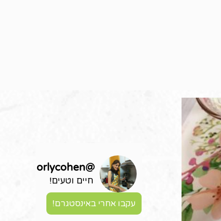
orlycohen
@
חיים וטעים!
עקבו אחרי באינסטגרם!