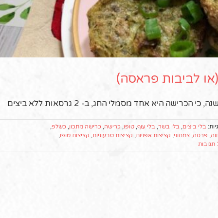
או לביבות פראסה)
שה היא אחד מסמלי החג, ב- 2 גרסאות ללא ביצים
יות:
בלי ביצים
,
בלי בשר
,
בלי עוף
,
טופו
,
כרישה
,
כרישה מתכון
,
כשלפ
,
וה
,
פרסה
,
צמחוני
,
קציצות אפויות
,
קציצות טבעוניות
,
קציצות טופו
,
ת