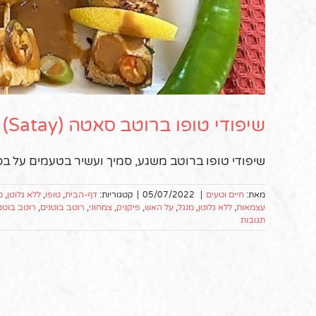
שיפודי טופו ברוטב סאטה (Satay) – רוטב בוטנים אינדונזי
שיפודי טופו ברוטב משגע, סמיך ועשיר בטעמים על בסי
מאת:
חיים וטעים
|
05/07/2022
|
קטגוריות:
דף-הבית
,
טופו
,
ללא גלוטן
,
מ
עצמאות
,
ללא גלוטן
,
מנגל
,
על האש
,
פיקניק
,
צמחוני
,
רוטב בוטנים
,
רוטב בוטני
תגובות