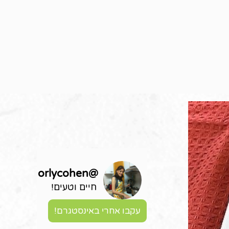
orlycohen
@
חיים וטעים!
עקבו אחרי באינסטגרם!
דף