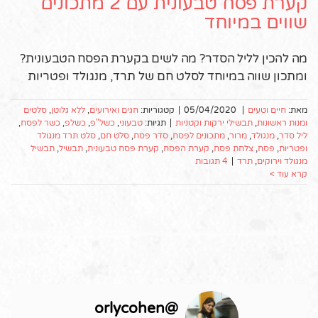
קערת פסח טבעונית עם 2 מתכונים
שווים במיוחד
מה להכין לליל הסדר? מה לשים בקערת הפסח הטבעונית?
ומתכון שווה במיוחד לסלט חם של תרד, מנגולד ופטריות
מאת:
חיים וטעים
|
05/04/2020
|
קטגוריות:
חגים ואירועים
,
ללא גלוטן
,
סלטים
ומנות ראשונות
,
תבשילי ירקות וקטניות
|
תגיות:
טבעוני
,
כשל"פ
,
כשלפ
,
כשר לפסח
,
ליל סדר
,
מנגולד
,
מרור
,
מתכונים לפסח
,
סדר פסח
,
סלט חם
,
סלט תרד מנגולד
ופטריות
,
פסח
,
צלחת פסח
,
קערת הפסח
,
קערת פסח טבעונית
,
תבשיל
,
תבשיל
מנגולד וירוקים
,
תרד
|
4 תגובות
קרא עוד >
orlycohen
@