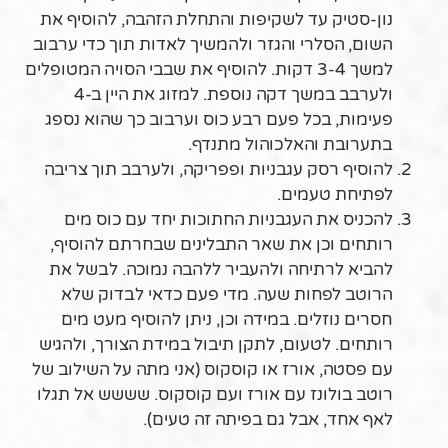
נון-סטיק עד לשקיפות והתחלת הזהבה, להוסיף את
השום, הסלרי והגזר ולהמשיך לאדות תוך כדי ערבוב
למשך 3-4 דקות. להוסיף את שבבי הסויה המטופלים
ולערבב במשך דקה נוספת. למזוג את היין ב-4
פעימות, בכל פעם רבע כוס וערבוב כך שהוא נספג
בתערובת והאלכוהול מתנדף.
להוסיף רסק עגבניות ופפריקה, ולערבב תוך צריבה
לפתיחת טעמים.
להכניס את העגבניות החתוכות יחד עם כוס מים
רותחים וכן את שאר התבלינים שבחרתם להוסיף,
להביא לרתיחה ולהעביר ללהבה נמוכה. לבשל את
הרוטב לפחות שעה. מדי פעם כדאי לבדוק שלא
חסרים נוזלים. במידה וכן, ניתן להוסיף מעט מים
רותחים. לטעום, לתקן תיבול במידת הצורך, ולהגיש
עם פסטה, אורז או קוסקוס (אני מתה על השילוב של
רוטב בולונז עם אורז ועם קוסקוס. שששש אל תגלו
לאף אחד, אבל גם בפיתה זה טעים).