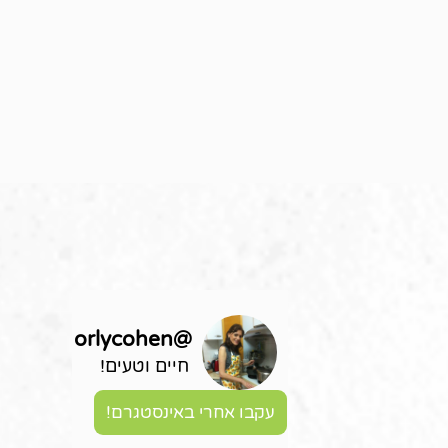
orlycohen
@
חיים וטעים!
עקבו אחרי באינסטגרם!