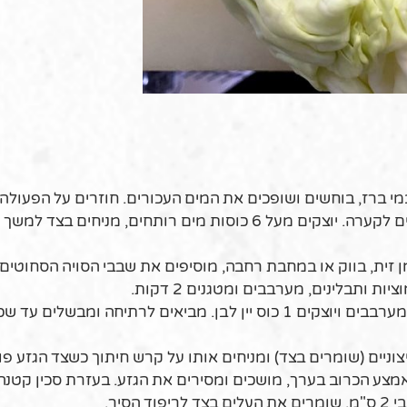
 ברז, בוחשים ושופכים את המים העכורים. חוזרים על הפעולה
פעמיים עד שהמים יוצאים נקיים. מסננים ומחזירים לקערה. יוצקים מעל 6 כוסות מים רותחים, מניחים בצ
זית, בווק או במחבת רחבה, מוסיפים את שבבי הסויה הסחוטים 
 ותבלינים, מערבבים ומטגנים 2 דקות.
מוסיפים את הפריקה המסוננת, מערבבים ויוצקים 1 כוס יין לבן. מביאים לרתיחה ומבשלים ע
כרוב ומסירים 2-3 עלים חיצוניים (שומרים בצד) ומניחים אותו על קרש חיתוך כשצד הגזע 
אמצע הכרוב בערך, מושכים ומסירים את הגזע. בעזרת סכין קטנה
סיר.