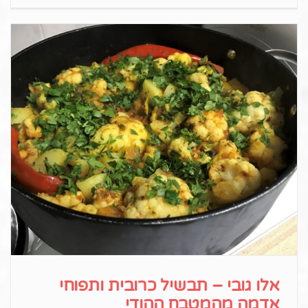
אלו גובי – תבשיל כרובית ותפוחי
אדמה מהמטבח ההודי