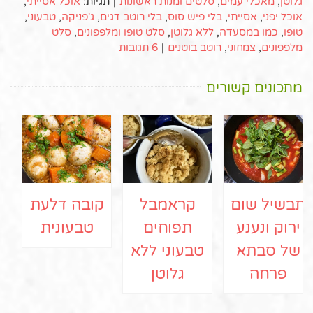
גלוטן
,
מאכלי עמים
,
סלטים ומנות ראשונות
|
תגיות:
אוכל אסייתי
,
אוכל יפני
,
אסייתי
,
בלי פיש סוס
,
בלי רוטב דגים
,
ג'פניקה
,
טבעוני
,
טופו
,
כמו במסעדה
,
ללא גלוטן
,
סלט טופו ומלפפונים
,
סלט
מלפפונים
,
צמחוני
,
רוטב בוטנים
|
6 תגובות
מתכונים קשורים
תבשיל שום
קראמבל
קובה דלעת
ירוק ונענע
תפוחים
טבעונית
של סבתא
טבעוני ללא
פרחה
גלוטן