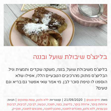
בלינצ'ס שיבולת שועל ובננה
בלינצ’ס משיבולת שועל, בננה, משקה שקדים ותמצית וניל.
הבלינצ’ס מתוק מהרכיבים הטבעיים הללו, אפילו שלא
הוספנו לו טיפת סוכר לבן. מי אמר שאי אפשר גם בריא וגם
טעים?
מאת:
חיים וטעים
|
21/09/2020
|
קטגוריות:
ללא גלוטן
,
עוגות ומתוקים
|
תגיות:
ארוחות בוקר
,
ארוחת בוקר
,
בלינצס
,
בננה
,
חנוכה
,
טבעוני
,
לביבה
,
לביבות
,
לביבות
טבעוניות
,
ללא גלוטן
,
מאכלים לחנוכה
,
מתכון לחנוכה
,
מתכונים לחנוכה
,
פנקייק
,