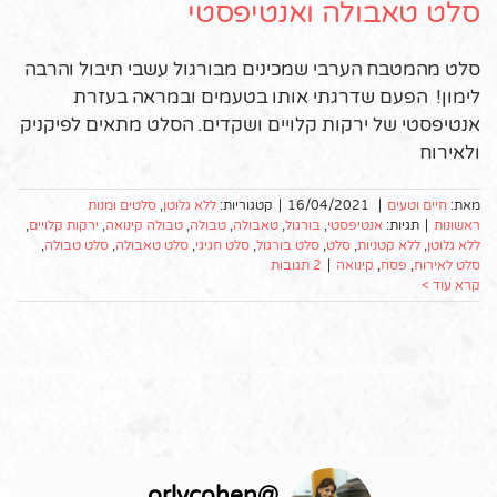
סלט טאבולה ואנטיפסטי
סלט מהמטבח הערבי שמכינים מבורגול עשבי תיבול והרבה
לימון! הפעם שדרגתי אותו בטעמים ובמראה בעזרת
אנטיפסטי של ירקות קלויים ושקדים. הסלט מתאים לפיקניק
ולאירוח
מאת:
חיים וטעים
|
16/04/2021
|
קטגוריות:
ללא גלוטן
,
סלטים ומנות
ראשונות
|
תגיות:
אנטיפסטי
,
בורגול
,
טאבולה
,
טבולה
,
טבולה קינואה
,
ירקות קלויים
,
ללא גלוטן
,
ללא קטניות
,
סלט
,
סלט בורגול
,
סלט חגיגי
,
סלט טאבולה
,
סלט טבולה
,
סלט לאירוח
,
פסח
,
קינואה
|
2 תגובות
קרא עוד >
orlycohen
@