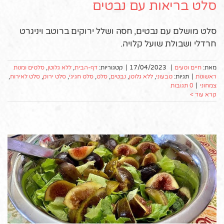
סלט בריאות עם נבטים
סלט מושלם עם נבטים, חסה ושלל ירוקים ברוטב ויניגרט
חרדלי ושבולת שועל קלויה.
מאת:
חיים וטעים
|
17/04/2023
|
קטגוריות:
דף-הבית
,
ללא גלוטן
,
סלטים ומנות
ראשונות
|
תגיות:
טבעוני
,
ללא גלוטן
,
נבטים
,
סלט
,
סלט חגיגי
,
סלט ירוק
,
סלט לאירוח
,
צמחוני
|
0 תגובות
קרא עוד >