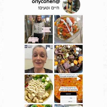
orlycohen
@
חיים וטעים!