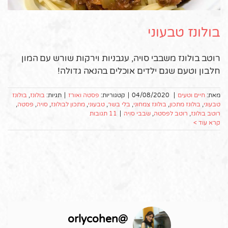
בולונז טבעוני
רוטב בולונז משבבי סויה, עגבניות וירקות שורש עם המון
חלבון וטעם שגם ילדים אוכלים בהנאה גדולה!
מאת:
חיים וטעים
|
04/08/2020
|
קטגוריות:
פסטה ואורז
|
תגיות:
בולונז
,
בולונז
טבעוני
,
בולונז מתכון
,
בולונז צמחוני
,
בלי בשר
,
טבעוני
,
מתכון לבולונז
,
סויה
,
פסטה
,
רוטב בולונז
,
רוטב לפסטה
,
שבבי סויה
|
11 תגובות
קרא עוד >
orlycohen
@