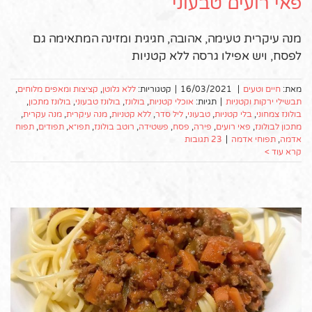
פאי רועים טבעוני
מנה עיקרית טעימה, אהובה, חגיגית ומזינה המתאימה גם
לפסח, ויש אפילו גרסה ללא קטניות
מאת:
חיים וטעים
|
16/03/2021
|
קטגוריות:
ללא גלוטן
,
קציצות ומאפים מלוחים
,
תבשילי ירקות וקטניות
|
תגיות:
אוכלי קטניות
,
בולונז
,
בולונז טבעוני
,
בולונז מתכון
,
בולונז צמחוני
,
בלי קטניות
,
טבעוני
,
ליל סדר
,
ללא קטניות
,
מנה עיקרית
,
מנה עקרית
,
מתכון לבולונז
,
פאי רועים
,
פירה
,
פסח
,
פשטידה
,
רוטב בולונז
,
תפו״א
,
תפודים
,
תפוח
אדמה
,
תפוחי אדמה
|
23 תגובות
קרא עוד >