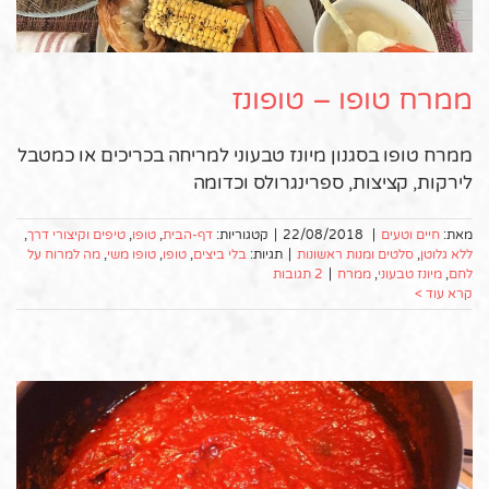
ממרח טופו – טופונז
ממרח טופו בסגנון מיונז טבעוני למריחה בכריכים או כמטבל
לירקות, קציצות, ספרינגרולס וכדומה
מאת:
חיים וטעים
|
22/08/2018
|
קטגוריות:
דף-הבית
,
טופו
,
טיפים וקיצורי דרך
,
ללא גלוטן
,
סלטים ומנות ראשונות
|
תגיות:
בלי ביצים
,
טופו
,
טופו משי
,
מה למרוח על
לחם
,
מיונז טבעוני
,
ממרח
|
2 תגובות
קרא עוד >