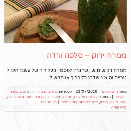
ממרח ירוק – סלסה ורדה
ממרח רב שימושי, שדומה לפסטו, בעל ריח של עשבי תיבול
טריים והוא משדרג כל כריך או תבשיל.
מאת:
חיים וטעים
|
23/07/2018
|
קטגוריות:
טיפים וקיצורי דרך
,
סלטים ומנות
ראשונות
|
תגיות:
מה למרוח על לחם
,
ממרח
,
ממרח ירוק
,
ממרח פסטו
,
סלסה ורדה
,
עשבי תיבול
,
פסטו
,
רוטב לפסטה
,
רוטב פסטו
|
16 תגובות
קרא עוד >