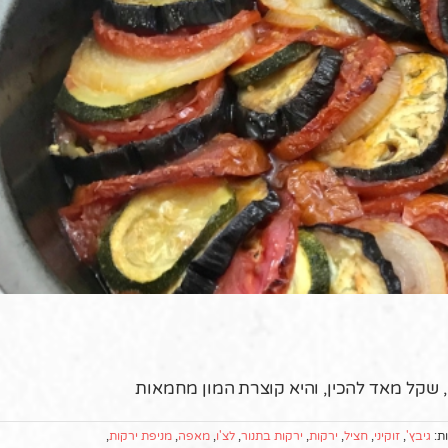
ה, שקל מאד להכין, והיא קוצרת המון מחמאות
ות:
גיבץ'
,
זוקיני
,
חציל
,
ירקות
,
ירקות בתנור
,
לצ'ו
,
מאפה
,
מניפת ירקות
,