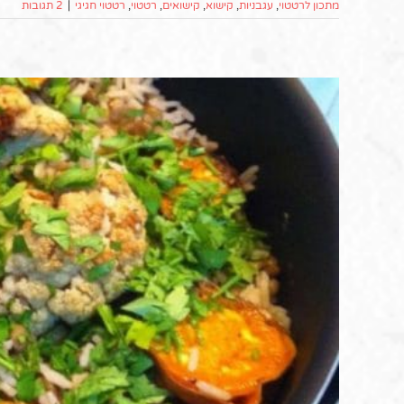
מתכון לרטטוי
,
עגבניות
,
קישוא
,
קישואים
,
רטטוי
,
רטטוי חגיגי
|
2 תגובות