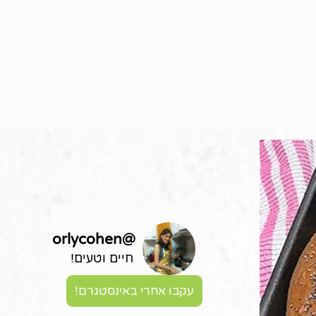
orlycohen
@
חיים וטעים!
עקבו אחרי באינסטגרם!