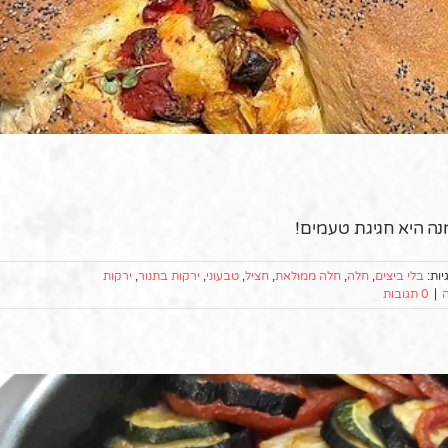
ה היא חגיגת טעמים!
יות:
בלי ביצים
,
חלה
,
חלה ממולאת
,
חציל
,
טבעוני
,
ירקות בתנור
,
ירקות
ה
|
0 תגובות