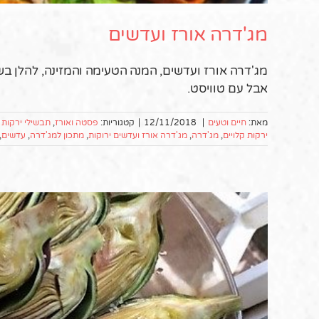
מג'דרה אורז ועדשים
מג'דרה אורז ועדשים, המנה הטעימה והמזינה, להלן בש
אבל עם טוויסט.
מאת:
חיים וטעים
|
12/11/2018
|
קטגוריות:
פסטה ואורז
,
תבשילי ירקות ו
ירקות קלויים
,
מג'דרה
,
מג'דרה אורז ועדשים ירוקות
,
מתכון למג'דרה
,
עדשים
,