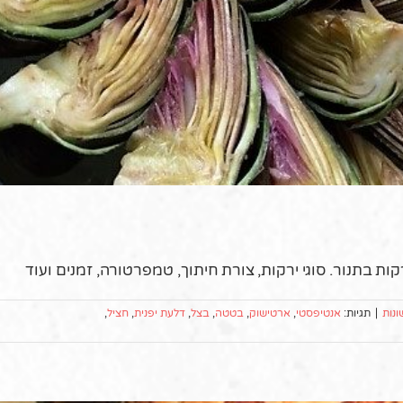
ת בתנור. סוגי ירקות, צורת חיתוך, טמפרטורה, זמנים ועוד
ונות
|
תגיות:
אנטיפסטי
,
ארטישוק
,
בטטה
,
בצל
,
דלעת יפנית
,
חציל
,