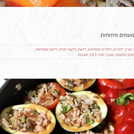
מים וניחוחות.
:
אורז
,
דלורית
,
דלורית ממולאת
,
דלעת
,
דלעת יפנית
,
דלעת ממולאת
,
שים כתומות
,
שבבי סויה
|
10 תגובות