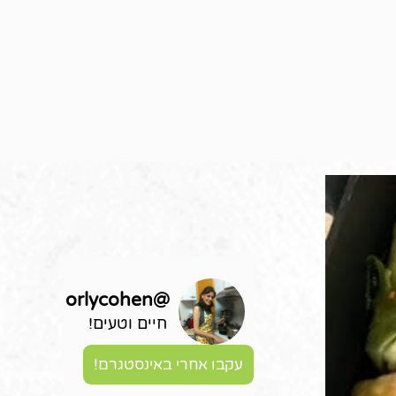
orlycohen
@
חיים וטעים!
עקבו אחרי באינסטגרם!