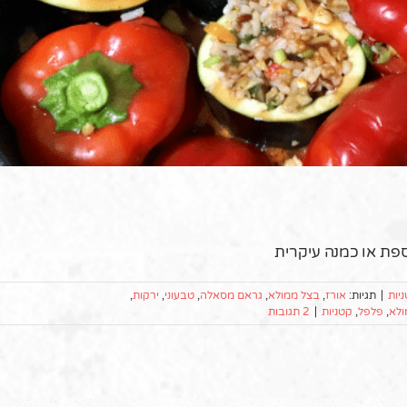
יות
|
תגיות:
אורז
,
בצל ממולא
,
גראם מסאלה
,
טבעוני
,
ירקות
,
ולא
,
פלפל
,
קטניות
|
2 תגובות