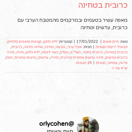
כרובית בטחינה
מאפה עשיר בטעמים ובמרקמים מהמטבח הערבי עם
כרובית, עדשים וטחינה
מאת:
חיים וטעים
|
17/01/2022
|
קטגוריות:
ללא גלוטן
,
קציצות ומאפים מלוחים
,
תבשילי ירקות וקטניות
|
תגיות:
אוכל ערבי
,
טבעוני
,
טחינה
,
טחינה מלאה
,
כרובית
,
כרובית בטחינה
,
כרובית בתנור
,
כשל"פ
,
כשלפ
,
כשר לפסח
,
ללא גלוטן
,
סיניה
,
סיניה
כרובית ועדשים
,
סיניה עדשים שחורות וכרובית
,
סינייה
,
עדשים
,
עדשים שחורות
,
פסח
,
פרווה
,
צמחוני
,
קטניות
|
38 תגובות
קרא עוד >
orlycohen
@
חיים וטעים!