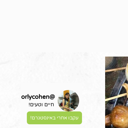
orlycohen
@
חיים וטעים!
עקבו אחרי באינסטגרם!
דף-הבי