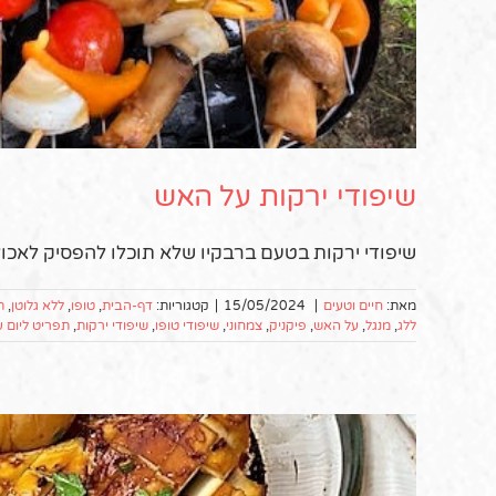
שיפודי ירקות על האש
שיפודי ירקות בטעם ברבקיו שלא תוכלו להפסיק לאכול,
מאת:
חיים וטעים
|
15/05/2024
|
קטגוריות:
דף-הבית
,
טופו
,
ללא גלוטן
,
ת
ללג
,
מנגל
,
על האש
,
פיקניק
,
צמחוני
,
שיפודי טופו
,
שיפודי ירקות
,
תפריט ליום 