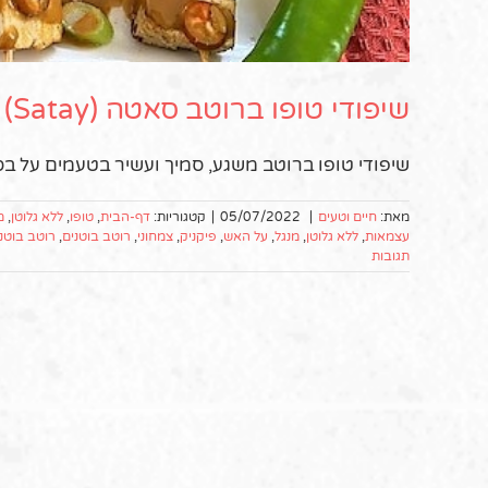
שיפודי טופו ברוטב סאטה (Satay) – רוטב בוטנים אינדונזי
שיפודי טופו ברוטב משגע, סמיך ועשיר בטעמים על בסי
מאת:
חיים וטעים
|
05/07/2022
|
קטגוריות:
דף-הבית
,
טופו
,
ללא גלוטן
,
מ
עצמאות
,
ללא גלוטן
,
מנגל
,
על האש
,
פיקניק
,
צמחוני
,
רוטב בוטנים
,
רוטב בוטני
תגובות