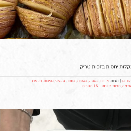
קלות יחסית בזכות טריק
לוחים
|
תגיות:
אירוח
,
בטטה
,
בטטות
,
בתנור
,
טבעוני
,
מניפות
,
מניפות
אדמה
,
תפוחי אדמה
|
16 תגובות