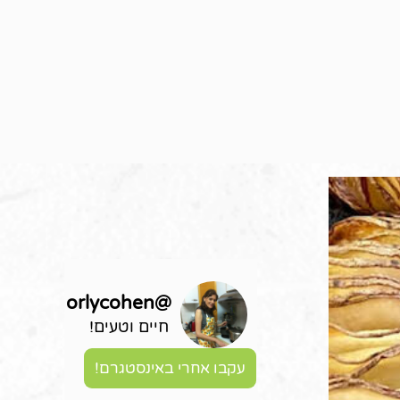
orlycohen
@
חיים וטעים!
עקבו אחרי באינסטגרם!