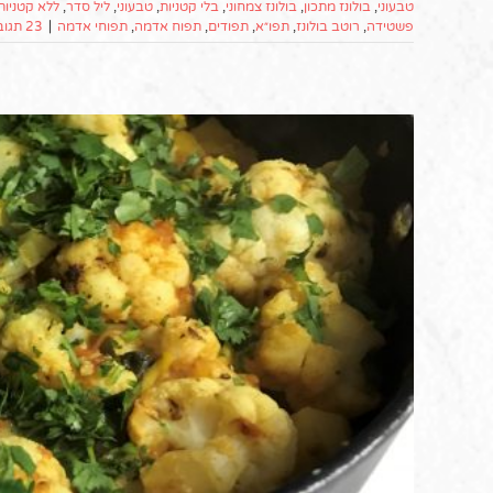
טבעוני
,
בולונז מתכון
,
בולונז צמחוני
,
בלי קטניות
,
טבעוני
,
ליל סדר
,
ללא קטניות
פשטידה
,
רוטב בולונז
,
תפו״א
,
תפודים
,
תפוח אדמה
,
תפוחי אדמה
|
23 תגובות