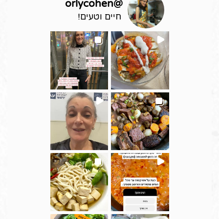
orlycohen
@
חיים וטעים!