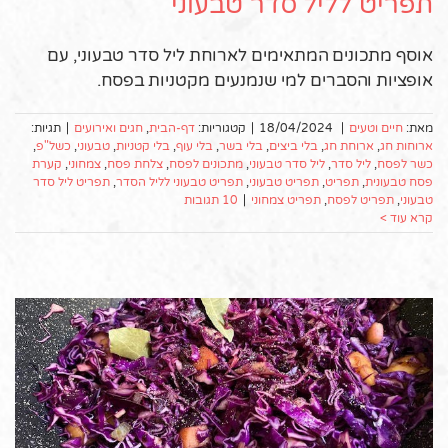
תפריט לליל סדר טבעוני
אוסף מתכונים המתאימים לארוחת ליל סדר טבעוני, עם
אופציות והסברים למי שנמנעים מקטניות בפסח.
מאת:
חיים וטעים
|
18/04/2024
|
קטגוריות:
דף-הבית
,
חגים ואירועים
|
תגיות:
ארוחות חג
,
ארוחת חג
,
בלי ביצים
,
בלי בשר
,
בלי עוף
,
בלי קטניות
,
טבעוני
,
כשל"פ
,
כשר לפסח
,
ליל סדר
,
ליל סדר טבעוני
,
מתכונים לפסח
,
צלחת פסח
,
צמחוני
,
קערת
פסח טבעונית
,
תפריט
,
תפריט טבעוני
,
תפריט טבעוני לליל הסדר
,
תפריט ליל סדר
טבעוני
,
תפריט לפסח
,
תפריט צמחוני
|
10 תגובות
קרא עוד >