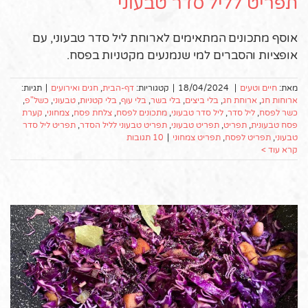
תפריט לליל סדר טבעוני
אוסף מתכונים המתאימים לארוחת ליל סדר טבעוני, עם
אופציות והסברים למי שנמנעים מקטניות בפסח.
מאת:
חיים וטעים
|
18/04/2024
|
קטגוריות:
דף-הבית
,
חגים ואירועים
|
תגיות:
ארוחות חג
,
ארוחת חג
,
בלי ביצים
,
בלי בשר
,
בלי עוף
,
בלי קטניות
,
טבעוני
,
כשל"פ
,
כשר לפסח
,
ליל סדר
,
ליל סדר טבעוני
,
מתכונים לפסח
,
צלחת פסח
,
צמחוני
,
קערת
פסח טבעונית
,
תפריט
,
תפריט טבעוני
,
תפריט טבעוני לליל הסדר
,
תפריט ליל סדר
טבעוני
,
תפריט לפסח
,
תפריט צמחוני
|
10 תגובות
קרא עוד >