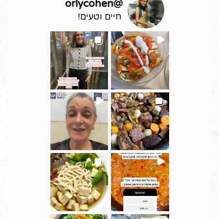
orlycohen
@
חיים וטעים!