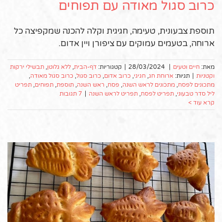
כרוב סגול מאודה עם תפוחים
תוספת צבעונית, טעימה, חגיגית וקלה להכנה שמקפיצה כל
ארוחה, בטעמים עמוקים עם ציפורן ויין אדום.
מאת:
חיים וטעים
|
28/03/2024
|
קטגוריות:
דף-הבית
,
ללא גלוטן
,
תבשילי ירקות
וקטניות
|
תגיות:
ארוחת חג
,
חגיגי
,
כרוב אדום
,
כרוב סגול
,
כרוב סגול מאודה
,
מתכונים לפסח
,
מתכונים לראש השנה
,
פסח
,
ראש השנה
,
תוספת
,
תפוחים
,
תפריט
ליל סדר טבעוני
,
תפריט לפסח
,
תפריט לראש השנה
|
7 תגובות
קרא עוד >