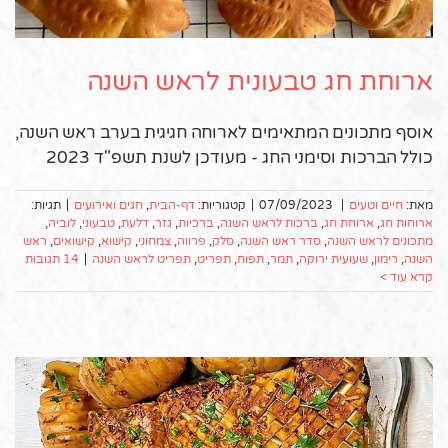
ארוחת חג טבעונית לראש השנה
אוסף מתכונים המתאימים לארוחה חגיגית בערב ראש השנה,
כולל הברכות וסימני החג - מעודכן לשנת תשפ"ד 2023
מאת:
חיים וטעים
|
07/09/2023
|
קטגוריות:
דף-הבית
,
חגים ואירועים
|
תגיות:
ארוחות חג
,
ארוחת חג
,
ברכות לראש השנה
,
ברכיות
,
גזר
,
דלעת
,
טבעוני
,
לוביה
,
מתכונים לראש השנה
,
סדר ראש השנה
,
סלק
,
פרווה
,
צמחוני
,
קישוא
,
קישואים
,
ראש
השנה
,
רימון
,
שעועית ירוקה
,
תמר
,
תפוח
,
תפריט
,
תפריט לראש השנה
|
14 תגובות
קרא עוד >