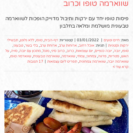
שווארמה טופו וכרוב
פיסות טופו יחד עם ירקות ותיבול מדוייק הופכות לשווארמה
טבעונית מושלמת ומלאה בחלבון
מאת:
חיים וטעים
|
03/01/2022
|
קטגוריות:
דף-הבית
,
טופו
,
ללא גלוטן
,
תבשילי
ירקות וקטניות
|
תגיות:
אוכל רחוב
,
ארוחות ערב
,
ארוחת ערב
,
בלי בשר
,
טבעוני
,
טופו
,
יובה
,
יובה כנפיים
,
יום עצמאות
,
כרוב
,
כרוב סיני
,
מנגל
,
מתכון עם יובה
,
סויה
,
על
האש
,
פטריות
,
פרווה
,
צמחוני
,
צמחי
,
שווארמה
,
שווארמה טבעונית
,
שווארמה טופו
,
שווארמה יובה
,
שווארמה צמחונית
,
תפריט ליום עצמאות
|
17 תגובות
קרא עוד >