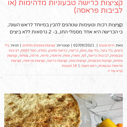
קציצות כרישה טבעוניות מדהימות (או
לביבות פראסה)
קציצות רכות וטעימות שנוהגים להכין במיוחד לראש השנה,
כי הכרישה היא אחד מסמלי החג, ב- 2 גרסאות ללא ביצים
מאת:
חיים וטעים
|
02/09/2021
|
קטגוריות:
קציצות ומאפים מלוחים
|
תגיות:
בלי
ביצים
,
בלי בשר
,
בלי עוף
,
טופו
,
כרישה
,
כרישה מתכון
,
כשלפ
,
כשר לפסח
,
לביבות
טבעוניות
,
לביבות כרישה
,
לוף
,
פוארו
,
פסח
,
פראסה
,
פרווה
,
פרסה
,
צמחוני
,
קציצות
אפויות
,
קציצות טבעוניות
,
קציצות טופו
,
קציצות כרישה
,
קציצות פראסה
,
קציצות
פראסה טבעוניות
,
ראש השנה
|
16 תגובות
קרא עוד >