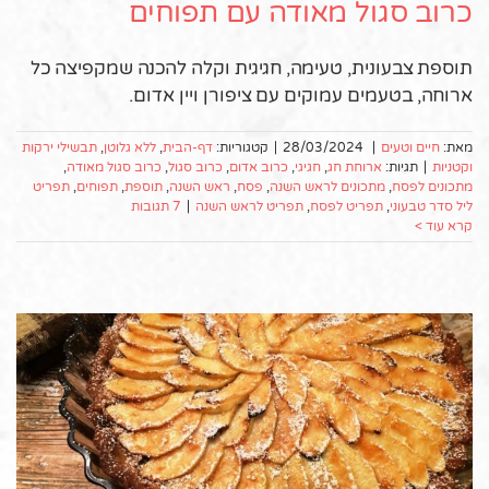
כרוב סגול מאודה עם תפוחים
תוספת צבעונית, טעימה, חגיגית וקלה להכנה שמקפיצה כל
ארוחה, בטעמים עמוקים עם ציפורן ויין אדום.
מאת:
חיים וטעים
|
28/03/2024
|
קטגוריות:
דף-הבית
,
ללא גלוטן
,
תבשילי ירקות
וקטניות
|
תגיות:
ארוחת חג
,
חגיגי
,
כרוב אדום
,
כרוב סגול
,
כרוב סגול מאודה
,
מתכונים לפסח
,
מתכונים לראש השנה
,
פסח
,
ראש השנה
,
תוספת
,
תפוחים
,
תפריט
ליל סדר טבעוני
,
תפריט לפסח
,
תפריט לראש השנה
|
7 תגובות
קרא עוד >