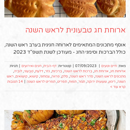
ארוחת חג טבעונית לראש השנה
אוסף מתכונים המתאימים לארוחה חגיגית בערב ראש השנה,
כולל הברכות וסימני החג - מעודכן לשנת תשפ"ד 2023
מאת:
חיים וטעים
|
07/09/2023
|
קטגוריות:
דף-הבית
,
חגים ואירועים
|
תגיות:
ארוחות חג
,
ארוחת חג
,
ברכות לראש השנה
,
ברכיות
,
גזר
,
דלעת
,
טבעוני
,
לוביה
,
מתכונים לראש השנה
,
סדר ראש השנה
,
סלק
,
פרווה
,
צמחוני
,
קישוא
,
קישואים
,
ראש
השנה
,
רימון
,
שעועית ירוקה
,
תמר
,
תפוח
,
תפריט
,
תפריט לראש השנה
|
14 תגובות
קרא עוד >