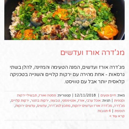
מג'דרה אורז ועדשים
מג'דרה אורז ועדשים, המנה הטעימה והמזינה, להלן בשתי
גרסאות - אחת מהירה עם ירקות קלויים והשנייה בטכניקה
קלאסית יותר אבל עם טוויסט.
מאת:
חיים וטעים
|
12/11/2018
|
קטגוריות:
פסטה ואורז
,
תבשילי ירקות
וקטניות
|
תגיות:
אוכל ערבי
,
אורז
,
אנטיפסטי
,
טבעוני
,
ירקות בתנור
,
ירקות קלויים
,
מג'דרה
,
מג'דרה אורז ועדשים ירוקות
,
מתכון למג'דרה
,
עדשים
,
עדשים ירוקות
,
תוספת
|
4 תגובות
קרא עוד >