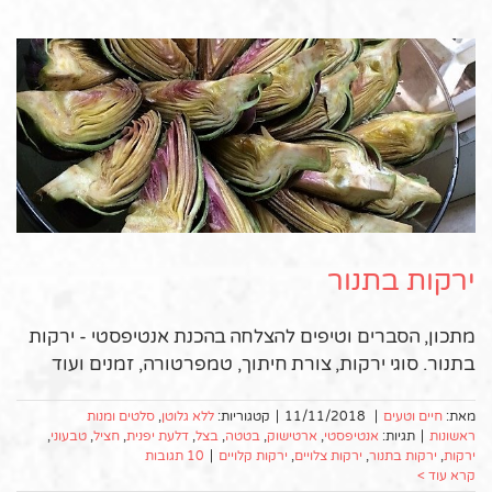
ירקות בתנור
מתכון, הסברים וטיפים להצלחה בהכנת אנטיפסטי - ירקות
בתנור. סוגי ירקות, צורת חיתוך, טמפרטורה, זמנים ועוד
מאת:
חיים וטעים
|
11/11/2018
|
קטגוריות:
ללא גלוטן
,
סלטים ומנות
ראשונות
|
תגיות:
אנטיפסטי
,
ארטישוק
,
בטטה
,
בצל
,
דלעת יפנית
,
חציל
,
טבעוני
,
ירקות
,
ירקות בתנור
,
ירקות צלויים
,
ירקות קלויים
|
10 תגובות
קרא עוד >