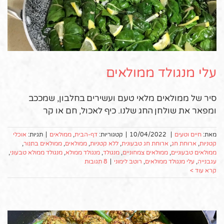
עלי מנגולד ממולאים
סיר של ממולאים מלאי טעם ועשירים בחלבון, שמככב
ומפאר את שולחן החג שלנו. כיף לאכול, חם או קר
מאת:
חיים וטעים
|
10/04/2022
|
קטגוריות:
דף-הבית
,
ממולאים
|
תגיות:
אוכלי
קטניות
,
ארוחת חג
,
ארוחת חג טבעונית
,
ללא קטניות
,
ממולאים
,
ממולאים בתנור
,
ממולאים טבעוניים
,
ממולאים צמחוניים
,
מנגולד
,
מנגולד ממולא
,
מנגולד ממולא טבעוני
,
עגבנייה
,
עלי מנגולד ממולאים
,
רוטב לימוני
|
8 תגובות
קרא עוד >