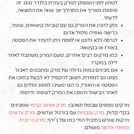
לטחון לפני הוספתן למרק בעזרת בלנדר מוט. זה
טיפונת מאריך את התהליך אך שווה את התוצאה,
לדעתי.
ניתן להכין את המרק גם עם קוביות קישואים, שומר,
כרישה ואפילו פלפל אדום.
לגרסה ללא גלוטן או לפסח ניתן להמיר את הפסטה
באורז או בקינואה.
כמו מרקים רבים אחרים, טעם המרק משתבח לאחר
לילה במקרר.
אם מכינים כמות גדולה של מרק ומתכננים לאכול
ממנו גם למחרת, חשוב להקפיד לא לבשל בתוכו את
הפסטה או האורז, כי הם ימשיכו לספוג נוזלים גם
לאחר הבישול ויהפכו את המרק לעיסתי ודייסתי.
מרקים נוספים שבטח תאהבו:
מרק אפונה קרמי
שמכינים
בקלי קלות,
מרק עגבניות
עם בורגול ועדשים,
מרק עדשים
וירקות שורש בתיבול הודי כמו של ג'ירף,
מרק כרובית
ותפוחי אדמה
מושלם.