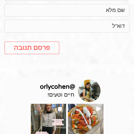
orlycohen
@
חיים וטעים!