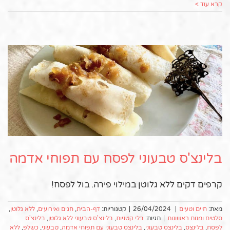
קרא עוד >
בלינצ'ס טבעוני לפסח עם תפוחי אדמה
קרפים דקים ללא גלוטן במילוי פירה. בול לפסח!
מאת:
חיים וטעים
|
26/04/2024
|
קטגוריות:
דף-הבית
,
חגים ואירועים
,
ללא גלוטן
,
סלטים ומנות ראשונות
|
תגיות:
בלי קטניות
,
בלינצ'ס טבעוני ללא גלוטן
,
בלינצ'ס
לפסח
,
בלינצס
,
בלינצס טבעוני
,
בלינצס טבעוני עם תפוחי אדמה
,
טבעוני
,
כשלפ
,
ללא