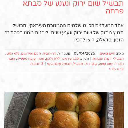
תבשיל שום ירוק ונענע של סבתא
פרחה
אחד המעדנים הכי מושלמים מהמטבח העיראקי, תבשיל
חמוץ מתוק של שום ירוק ונענע שניתן ליהנות ממנו בפסח זה
הזמן. בדאלק, רוצו להכין
מאת:
חיים וטעים
|
05/04/2025
|
קטגוריות:
דף-הבית
,
חגים ואירועים
,
ללא גלוטן
,
תבשילי ירקות וקטניות
|
תגיות:
אוכל עיראקי
,
ללא גלוטן
,
פסח
,
קובה נענעייה
,
קובה
תומייה
,
שום ונענע
,
שום ירוק
,
תבשיל
,
תבשיל שום ונענע
|
3 תגובות
קרא עוד >