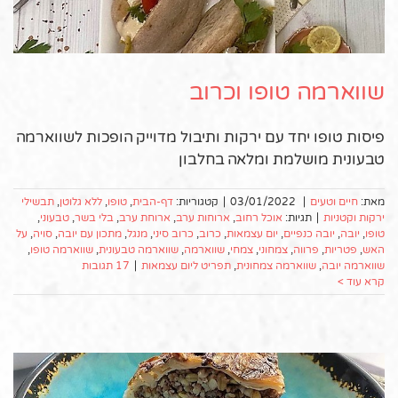
שווארמה טופו וכרוב
פיסות טופו יחד עם ירקות ותיבול מדוייק הופכות לשווארמה
טבעונית מושלמת ומלאה בחלבון
מאת:
חיים וטעים
|
03/01/2022
|
קטגוריות:
דף-הבית
,
טופו
,
ללא גלוטן
,
תבשילי
ירקות וקטניות
|
תגיות:
אוכל רחוב
,
ארוחות ערב
,
ארוחת ערב
,
בלי בשר
,
טבעוני
,
טופו
,
יובה
,
יובה כנפיים
,
יום עצמאות
,
כרוב
,
כרוב סיני
,
מנגל
,
מתכון עם יובה
,
סויה
,
על
האש
,
פטריות
,
פרווה
,
צמחוני
,
צמחי
,
שווארמה
,
שווארמה טבעונית
,
שווארמה טופו
,
שווארמה יובה
,
שווארמה צמחונית
,
תפריט ליום עצמאות
|
17 תגובות
קרא עוד >