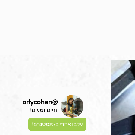
orlycohen
@
חיים וטעים!
עקבו אחרי באינסטגרם!