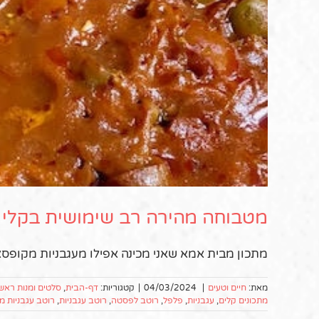
מטבוחה מהירה רב שימושית בקלי 
מתכון מבית אמא שאני מכינה אפילו מעגבניות מקופסא 
מאת:
חיים וטעים
|
04/03/2024
|
קטגוריות:
דף-הבית
,
סלטים ומנות ראשו
מתכונים קלים
,
עגבניות
,
פלפל
,
רוטב לפסטה
,
רוטב עגבניות
,
רוטב עגבניות מ