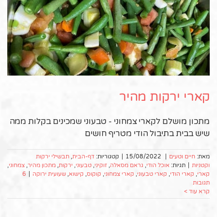
קארי ירקות מהיר
מתכון מושלם לקארי צמחוני - טבעוני שמכינים בקלות ממה
שיש בבית בתיבול הודי מטריף חושים
מאת:
חיים וטעים
|
15/08/2022
|
קטגוריות:
דף-הבית
,
תבשילי ירקות
וקטניות
|
תגיות:
אוכל הודי
,
גראם מסאלה
,
זוקיני
,
טבעוני
,
ירקות
,
מתכון מהיר
,
צמחוני
,
קארי
,
קארי הודי
,
קארי טבעוני
,
קארי צמחוני
,
קוקוס
,
קישוא
,
שעועית ירוקה
|
6
תגובות
קרא עוד >