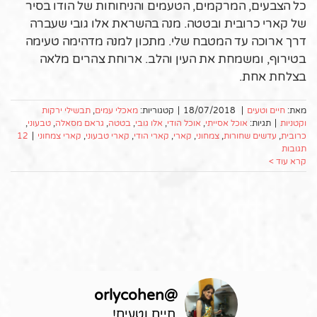
כל הצבעים, המרקמים, הטעמים והניחוחות של הודו בסיר
של קארי כרובית ובטטה. מנה בהשראת אלו גובי שעברה
דרך ארוכה עד המטבח שלי. מתכון למנה מדהימה טעימה
בטירוף, ומשמחת את העין והלב. ארוחת צהרים מלאה
בצלחת אחת.
מאת:
חיים וטעים
|
18/07/2018
|
קטגוריות:
מאכלי עמים
,
תבשילי ירקות
וקטניות
|
תגיות:
אוכל אסייתי
,
אוכל הודי
,
אלו גובי
,
בטטה
,
גראם מסאלה
,
טבעוני
,
כרובית
,
עדשים שחורות
,
צמחוני
,
קארי
,
קארי הודי
,
קארי טבעוני
,
קארי צמחוני
|
12
תגובות
קרא עוד >
orlycohen
@
חיים וטעים!