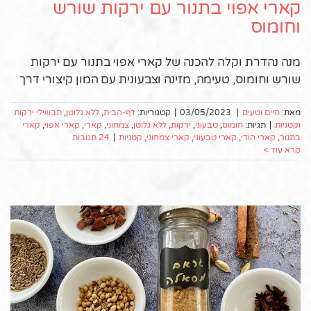
קארי אפוי בתנור עם ירקות שורש
וחומוס
מנה נהדרת וקלה להכנה של קארי אפוי בתנור עם ירקות
שורש וחומוס, טעימה, מזינה וצבעונית עם המון קיצורי דרך
מאת:
חיים וטעים
|
03/05/2023
|
קטגוריות:
דף-הבית
,
ללא גלוטן
,
תבשילי ירקות
וקטניות
|
תגיות:
חומוס
,
טבעוני
,
ירקות
,
ללא גלוטן
,
צמחוני
,
קארי
,
קארי אפוי
,
קארי
בתנור
,
קארי הודי
,
קארי טבעוני
,
קארי צמחוני
,
קטניות
|
24 תגובות
קרא עוד >