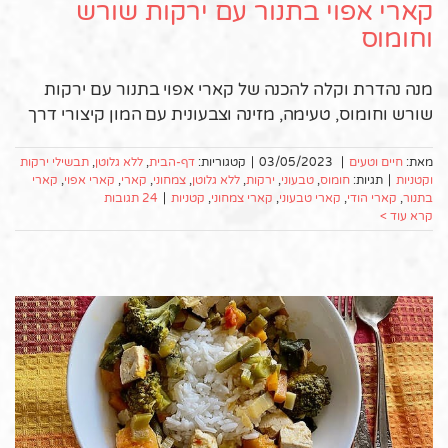
קארי אפוי בתנור עם ירקות שורש
וחומוס
מנה נהדרת וקלה להכנה של קארי אפוי בתנור עם ירקות
שורש וחומוס, טעימה, מזינה וצבעונית עם המון קיצורי דרך
מאת:
חיים וטעים
|
03/05/2023
|
קטגוריות:
דף-הבית
,
ללא גלוטן
,
תבשילי ירקות
וקטניות
|
תגיות:
חומוס
,
טבעוני
,
ירקות
,
ללא גלוטן
,
צמחוני
,
קארי
,
קארי אפוי
,
קארי
בתנור
,
קארי הודי
,
קארי טבעוני
,
קארי צמחוני
,
קטניות
|
24 תגובות
קרא עוד >