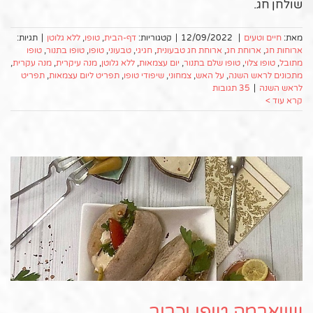
שולחן חג.
מאת:
חיים וטעים
|
12/09/2022
|
קטגוריות:
דף-הבית
,
טופו
,
ללא גלוטן
|
תגיות:
ארוחות חג
,
ארוחת חג
,
ארוחת חג טבעונית
,
חגיגי
,
טבעוני
,
טופו
,
טופו בתנור
,
טופו
מתובל
,
טופו צלוי
,
טופו שלם בתנור
,
יום עצמאות
,
ללא גלוטן
,
מנה עיקרית
,
מנה עקרית
,
מתכונים לראש השנה
,
על האש
,
צמחוני
,
שיפודי טופו
,
תפריט ליום עצמאות
,
תפריט
לראש השנה
|
35 תגובות
קרא עוד >
שווארמה טופו וכרוב