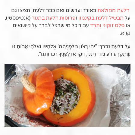
דלעת ממולאת
באורז ועדשים ואם כבר דלעת, תציצו גם
על
תבשיל דלעת בקינמון
ו
פרוסות דלעת בתנור
(אנטיפסטי),
או
סלט זוקיני ותרד
עבור כל מי שרגיל לברך על קישואים
קרא.
על דלעת נברך: "יהִי רָצֹון מִלְפָנֶיךָ ה' אֱלֹהֵינּו ואלֹהֵי אֲבֹותֵינּו
שְּתִקְרַע רֹע גְזר דִינֵנּו, ויקָרְאּו לְפָנֶיךָ זכויותנו".