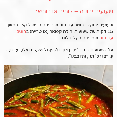
שעועית ירוקה – לוביה או רוביא:
שעועית ירוקה ברוטב עגבניות שמכינים בבישול קצר במשך
15 דקות של שעועית ירוקה קפואה (או טרייה) ב
רוטב
עגבניות
שמכינים בקלי קלות.
על השעועית נברך: "יהִי רָצֹון מִלְפָנֶיךָ ה' אֱלֹהֵינּו ואלֹהֵי אֲבֹותֵינּו
שֶיִרּבּו זכִיֹותֵנּו, ותלבבנו".