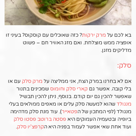
בא לכם על
מרק ירקות
? כזה שאוכלים עם קוסקוס? בעיני זו
אופציה ממש מוצלחת. ואם מזג האוויר חם – פשוט
מדליקים מזגן.
סלק:
אם לא בחרנו במרק הצח, אני ממליצה על
מרק
סלק
עם או
בלי קובה. אפשר גם
קארי סלק וחומוס
שמכינים בתנור
שאפשר להכין גם יום קודם. בנוסף, ניתן להכין תבשיל
מנגולד
שהוא למעשה סלק עלים או מאפים ממולאים בעלי
מנגולד (לפי המתכון של ה
פטאייר
). עוד מנת סלק מדהימה
ביופיה ובטעמיה העמוקים היא
פסטה ברוטב פסטו סלק
ועוד אחת שאי אפשר לעמוד בפניה היא ה
קרפצ'יו סלק
.