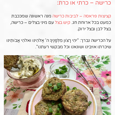
כרישה – כרתי או כרת:
קציצות פראסה – לביבות כרישה
מנה ראשונה שמככבת
כמעט בכל ארוחת חג.
קיש בצל
עם מיני בצלים – כרישה,
בצל לבן ובצל ירוק.
על הכרישה נברך: "יהִי רָצֹון מִלְפָנֶיךָ ה' אֱלֹהֵינּו ואלֹהֵי אֲבֹותֵינּו
שיכרתו אויבינו ושונאנו וכל מבקשי רעתנו".