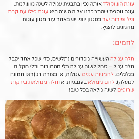
עוגת השוקולד
אותה נכין בתבנית עגולה לשנה מושלמת.
עוגה נוספת שהתמכרנו אליה השנה היא
עוגת פילו עם קרם
וניל ופירות יער
בסגנון יווני. יש באתר עוד מגוון עוגות
מוזמנים להציץ.
לחמים:
חלה עגולה
העשוייה מכדורים נתלשים, כדי שכל אחד יקבל
חלק עגול – סמל לשנה עגולה בלי מהמורות ובלי מקלות
בגלגלים.
לחמניות עננים
עגולות, או בצורת דג (ראו תמונה
למעלה).
לחם ממולא
בעגבניות, או
חלה ממולאת בירקות
שרופים
לשנה מלאה בכל טוב!