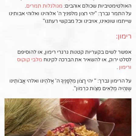
האולטימטיביות שכולם אוהבים:
מגולגלות תמרים
.
על התמר נברך: "יהי רצון מלפניך ה' אלוהינו ואלוהי אבותינו
שייתמו שונאינו, אויבינו וכל מבקשי רעתנו"
רימון:
אפשר לשים בקעריות קטנות גרגרי רימון, או להוסיפם
לסלט ירוק, או להשאיר את הברכה לקינוח
מלבי קוקוס
ורימון
.
על הרימון נברך: " יהי רָצֹון מִלְפָנֶיךָ ה' אֱלֹהֵינּו ואלהי אֲבֹותֵינּו
שֶנִהְיה מְלֵאִים מִצְֹות כרִמֹון".