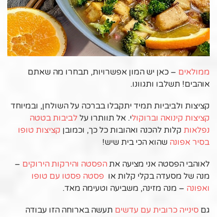
ממולאים
– כאן יש המון אפשרויות, תבחרו מה שאתם
אוהבים! תשלבו ותגוונו.
קציצות ולביביות תמיד יתקבלו בברכה על השולחן, ובמיוחד
קציצות קינואה וברוקול
י. אל תוותרו על
לביבות בטטה
נפלאות
קלות להכנה ואהובות כל כך, וכמובן
קציצות טופו
בסיר אפונה
שהוא הכי בית שיש!
לאוהבי הפסטה אני מציעה את
הפסטה והירקות הירוקים
–
מנה של מסעדה בקלי קלות או
פסטה פסטו עם טופו
ואפונה
– מנה מזינה, משביעה וטעימה מאד.
גם
סינייה כרובית עם עדשים
תעשה בארוחה הזו עבודה