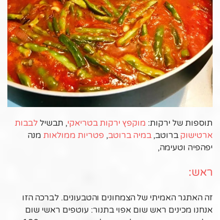
תוספות של ירקות:
מוקפץ ירקות בטריאקי
, תבשיל
לבבות
ארטישוק
ברוטב,
במיה ברוטב
,
פטריות ממולאות
מנה
יפהפיה וטעימה,
ראש:
זה האתגר האמיתי של הצמחונים והטבעונים. לברכה הזו
אנחנו מכינים ראש שום אפוי בתנור: עוטפים ראשי שום