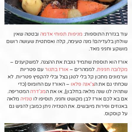
עוד בגזרת התוספות:
מניפות תפוחי אדמה
ובטטה שאין
שולחן בלעדיהם! מנה טעימה, קלה ואסתטית שעושה רושם
מושקע וחגיגי מאד.
אורז הוא תוספת שתמיד גונבת את ההצגה. למשקיענים –
מקלובה חגיגית
. לממהרים –
אורז בתנור
עם פטריות
וערמונים מתכון קל בלי לטגן בצל ובלי להקפיץ פטריות. לא
שכחתי גם את ה
צ'אנה פלאו
– האורז עם החומוס (כדי
שתהיה לנו שנה מלאה בחלבון), או את ה
מג'דרה
המטריפה.
אם בא לכם אורז לבן מקושט וחגיגי, תוסיפו לו
טנזיה
מלאה
באגוזים ופירות מיובשים. את הטנזיה ניתן כמובן להגיש גם
על קוסקוס.