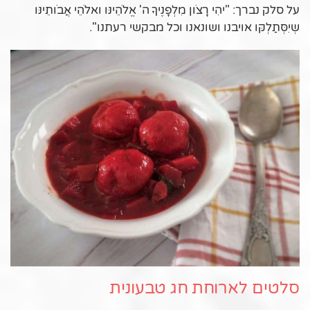
על סלק נברך: "יהִי רָצֹון מִלְפָנֶיךָ ה' אֱלֹהֵינּו ואלֹהֵי אֲבֹותֵינּו
שְיִסְּתַלְקּו אויבנו ושונאנו וכל מבקשי רעתנו".
סלטים לארוחת חג טבעונית