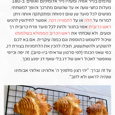
שלמים בנייר אפיה ומעליו נייר אלומיניום ואופים ב-180
מעלות כחצי שעה או עד שהשום מתרכך והופך למשחתי.
מגישים לכל סועד שן שום נימוחה ומתקתקה אותה ניתן
למרוח על
חלה
או על
לחמנייה רכה.
אפשר לחילופין להגיש
ראש כרובית
אפוי בתנור ולתת לכל סועד פרח כרובית רך
וטעים. ולא שכחתי את
ראש הכרוב הממולא בשלמותו
שיכול ללשמש כתוספת וגם כמנה עיקרית. אם בא לכם
להשקיע ולהשתעשע, תוכלו להכין את הלחמניות בצורת דג,
כפי שאני הכנתי (לפי סרטון שראיתי ביו-טיוב). זה יפה וכייפי
שאפשר לאכול ראש של דג בלי שאף דג יפגע מכך.
על זה נברך: "יהי רצון מלפניך ה' אלוהינו ואלוהי אבותינו
שנהיה לראש ולא לזנב".